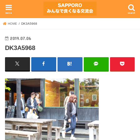
menu
search
HOME
DK3A5968
2019.07.06
DK3A5968