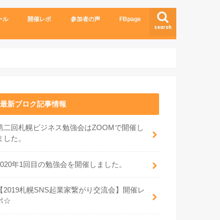
ール
開催レポ
参加者の声
FBpage
search
最新ブロク記事情報
第二回札幌ビジネス勉強会はZOOMで開催し
ました。
2020年1回目の勉強会を開催しました。
【2019札幌SNS起業家繋がり交流会】開催レ
ポ☆