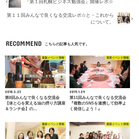
『第１回札幌ビジネス勉強会』開催レポ☆
第１１回みんなで良くなる交流レポ☆と・これから
について。
RECOMMEND
こちらの記事も人気です。
最新イベント情報
最新イベント情報
2018.5.23
2019.1.29
第8回みんなで良くなる交流会
第11回みんなで良くなる交流会
【体と心を変える油の摂り方講座
『複数のSNSを連携して効率よ
＆ランチ会】の…
く発信しよう！』
最新イベント情報
最新イベント情報