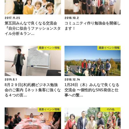
2017.11.25
2018.10.2
第五回みんなで良くなる交流会
コミュニティ作り勉強会を開催し
『自分に似合うファッションスタ
ます！
イル分析＆ラン…
最新イベント情報
最新イベント情報
2019.8.1
2018.12.14
8月２９日(木)札幌ビジネス勉強
1月24日（木）みんなで良くなる
会のご案内【ネット集客に強くな
交流会 〜個性的なSNS発信と仕
る４つの言…
事への繋…
最新イベント情報
その他