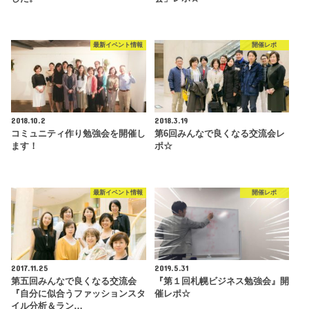
最新イベント情報
開催レポ
2018.10.2
2018.3.19
コミュニティ作り勉強会を開催し
第6回みんなで良くなる交流会レ
ます！
ポ☆
最新イベント情報
開催レポ
2017.11.25
2019.5.31
第五回みんなで良くなる交流会
『第１回札幌ビジネス勉強会』開
『自分に似合うファッションスタ
催レポ☆
イル分析＆ラン…