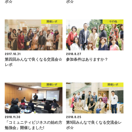
ポ☆
ポ☆
開催レポ
その他
2017.10.31
2018.8.27
第四回みんなで良くなる交流会☆
参加条件はありますか？
レポ
開催レポ
開催レポ
2018.11.30
2018.8.25
「コミュニティビジネスの始め方
第9回みんなで良くなる交流会レ
勉強会」開催しました!
ポ☆