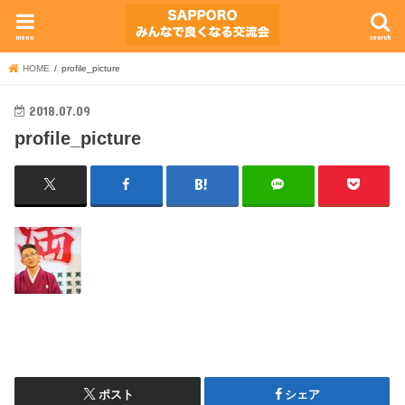
menu
search
HOME
profile_picture
2018.07.09
profile_picture
ポスト
シェア