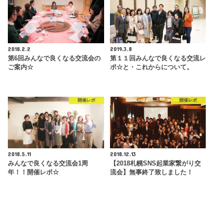
2018.2.2
2019.3.8
第6回みんなで良くなる交流会の
第１１回みんなで良くなる交流レ
ご案内☆
ポ☆と・これからについて。
開催レポ
開催レポ
2018.5.11
2018.12.13
みんなで良くなる交流会1周
【2018札幌SNS起業家繋がり交
年！！開催レポ☆
流会】無事終了致しました！