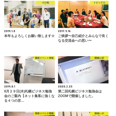
その他
トピックス
2019.1.8
2017.9.16
本年もよろしくお願い致します☆
ご挨拶〜自己紹介とみんなで良く
なる交流会への思い〜
最新イベント情報
開催レポ
2019.8.1
2020.3.25
8月２９日(木)札幌ビジネス勉強
第二回札幌ビジネス勉強会は
会のご案内【ネット集客に強くな
ZOOMで開催しました。
る４つの言…
最新イベント情報
開催レポ